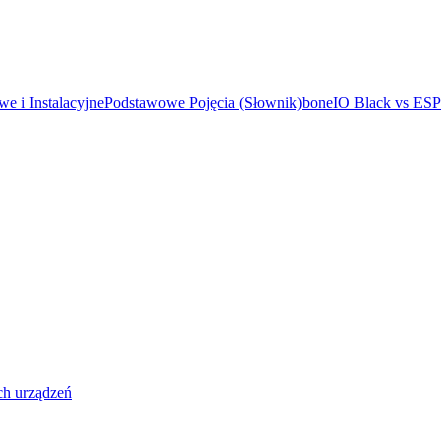
 i Instalacyjne
Podstawowe Pojęcia (Słownik)
boneIO Black vs ESP
ych urządzeń