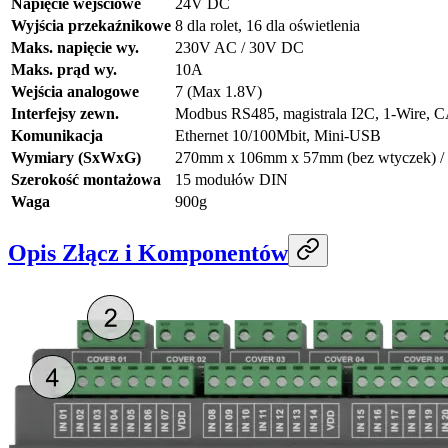
Napięcie wejściowe
24V DC
Wyjścia przekaźnikowe
8 dla rolet, 16 dla oświetlenia
Maks. napięcie wy.
230V AC / 30V DC
Maks. prąd wy.
10A
Wejścia analogowe
7 (Max 1.8V)
Interfejsy zewn.
Modbus RS485, magistrala I2C, 1-Wire, C
Komunikacja
Ethernet 10/100Mbit, Mini-USB
Wymiary (SxWxG)
270mm x 106mm x 57mm (bez wtyczek) /
Szerokość montażowa
15 modułów DIN
Waga
900g
Opis Złącz i Komponentów