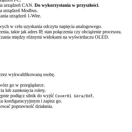
nia urządzeń CAN.
Do wykorzystania w przyszłości
.
a urządzeń Modbus.
zania urządzeń 1-Wire.
ych w celu uzyskania odczytu napięcia analogowego.
ia, takie jak adres IP, stan połączenia czy obciążenie procesora.
łączania między różnymi widokami na wyświetlaczu OLED.
rzez wykwalifikowaną osobę.
twórz go w przeglądarce.
a lub zamknięcia rolety.
ępnie podłącz silnik do wyjść
.
Cover01 Góra/Dół
u konfiguracyyjmym i zapisz go.
ować poprawność działania.