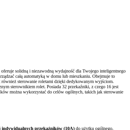
 oferuje solidną i niezawodną wydajność dla Twojego inteligentnego
arządzać całą automatyką w domu lub mieszkaniu. Obejmuje to
t również sterowanie roletami dzięki dedykowanym wyjściom.
ym sterownikiem rolet. Posiada 32 przekaźniki, z czego 16 jest
ników można wykorzystać do celów ogólnych, takich jak sterowanie
6 indywidualnych przekaźników (10A)
do użytku ogólnego.