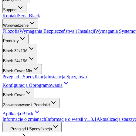
Support
Kontakt
Seria Black
Wprowadzenie
Filozofia
Wymagania Bezpieczeństwa i Instalacji
Wymagania Systemowe
Produkty
Black 32x10A
Black 24x16A
Black Cover Mix
Przegląd i Specyfikacja
Instalacja Sprzętowa
Konfiguracja Oprogramowania
Black Cover
Zaawansowane i Poradniki
Aplikacja Black
Informacje o zmianach
Informacje o wersji v1.3.1
Aktualizacja starsz
Przegląd i Specyfikacja