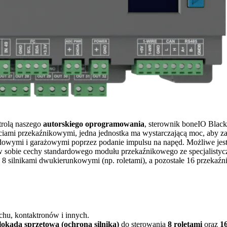
trolą naszego
autorskiego oprogramowania
, sterownik boneIO Black
ciami przekaźnikowymi, jedna jednostka ma wystarczającą moc, aby z
zdowymi i garażowymi poprzez podanie impulsu na napęd. Możliwe jes
w sobie cechy standardowego modułu przekaźnikowego ze specjalistyczn
8 silnikami dwukierunkowymi (np. roletami), a pozostałe 16 przekaź
chu, kontaktronów i innych.
lokadą sprzętową (ochrona silnika)
do sterowania
8 roletami
oraz
1