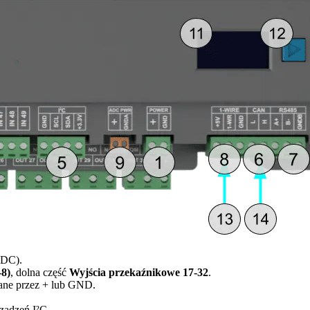
 DC).
-8)
, dolna część
Wyjścia przekaźnikowe 17-32
.
ane przez + lub GND.
rządzeń I²C.