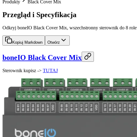
Produkty
Black Cover Mix
Przegląd i Specyfikacja
Odkryj boneIO Black Cover Mix, wszechstronny sterownik do 8 rol
Kopiuj Markdown
Otwórz
boneIO Black Cover Mix
Sterownik kupisz ->
TUTAJ