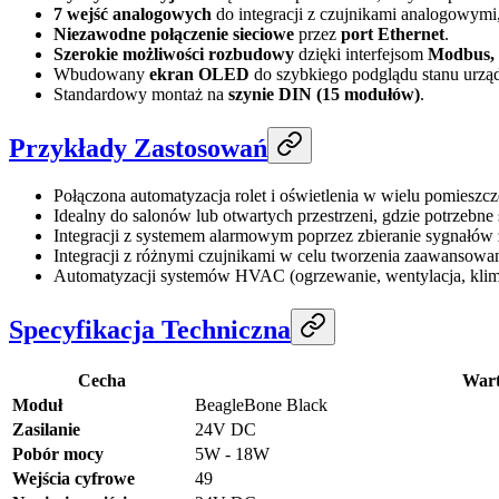
7 wejść analogowych
do integracji z czujnikami analogowymi, 
Niezawodne połączenie sieciowe
przez
port Ethernet
.
Szerokie możliwości rozbudowy
dzięki interfejsom
Modbus, 
Wbudowany
ekran OLED
do szybkiego podglądu stanu urząd
Standardowy montaż na
szynie DIN (15 modułów)
.
Przykłady Zastosowań
Połączona automatyzacja rolet i oświetlenia w wielu pomieszcz
Idealny do salonów lub otwartych przestrzeni, gdzie potrzebne 
Integracji z systemem alarmowym poprzez zbieranie sygnałów 
Integracji z różnymi czujnikami w celu tworzenia zaawansowan
Automatyzacji systemów HVAC (ogrzewanie, wentylacja, klima
Specyfikacja Techniczna
Cecha
Wart
Moduł
BeagleBone Black
Zasilanie
24V DC
Pobór mocy
5W - 18W
Wejścia cyfrowe
49