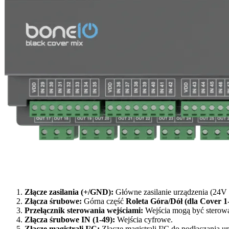
Złącze zasilania (+/GND):
Główne zasilanie urządzenia (24V
Złącza śrubowe:
Górna część
Roleta Góra/Dół (dla Cover 1
Przełącznik sterowania wejściami:
Wejścia mogą być sterow
Złącza śrubowe IN (1-49):
Wejścia cyfrowe.
Złącze magistrali I²C:
Złącze magistrali I²C do podłączania u