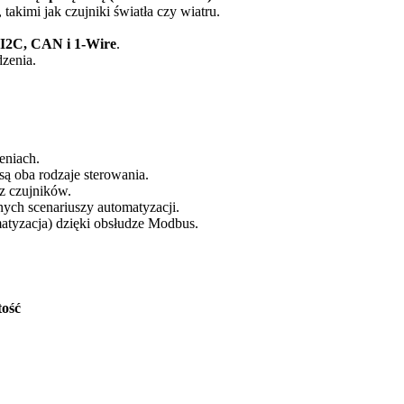
takimi jak czujniki światła czy wiatru.
I2C, CAN i 1-Wire
.
zenia.
eniach.
są oba rodzaje sterowania.
z czujników.
ych scenariuszy automatyzacji.
tyzacja) dzięki obsłudze Modbus.
ość