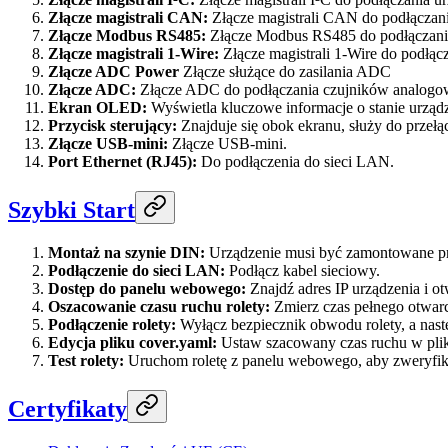
Złącze magistrali CAN:
Złącze magistrali CAN do podłącza
Złącze Modbus RS485:
Złącze Modbus RS485 do podłączani
Złącze magistrali 1-Wire:
Złącze magistrali 1-Wire do podłąc
Złącze ADC Power
Złącze służące do zasilania ADC
Złącze ADC:
Złącze ADC do podłączania czujników analogow
Ekran OLED:
Wyświetla kluczowe informacje o stanie urządzen
Przycisk sterujący:
Znajduje się obok ekranu, służy do prze
Złącze USB-mini:
Złącze USB-mini.
Port Ethernet (RJ45):
Do podłączenia do sieci LAN.
Szybki Start
Montaż na szynie DIN:
Urządzenie musi być zamontowane p
Podłączenie do sieci LAN:
Podłącz kabel sieciowy.
Dostęp do panelu webowego:
Znajdź adres IP urządzenia i o
Oszacowanie czasu ruchu rolety:
Zmierz czas pełnego otwarci
Podłączenie rolety:
Wyłącz bezpiecznik obwodu rolety, a nast
Edycja pliku cover.yaml:
Ustaw szacowany czas ruchu w plik
Test rolety:
Uruchom roletę z panelu webowego, aby zweryfik
Certyfikaty