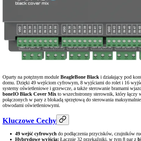
Oparty na potężnym module
BeagleBone Black
i działający pod kon
domu. Dzięki 49 wejściom cyfrowym, 8 wyjściami do rolet i 16 wyjś
systemy oświetleniowe i grzewcze, a także sterowanie bramami wja
boneIO Black Cover Mix
to wszechstronny sterownik, który łączy 
połączonych w pary z blokadą sprzętową do sterowania maksymalnie 
obwodami oświetleniowymi.
Kluczowe Cechy
49 wejść cyfrowych
do podłączenia przycisków, czujników ru
Hybrydowe wyjścia:
Łącznie 32 przekaźniki, w tym 8 par z
b