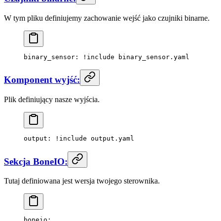
W tym pliku definiujemy zachowanie wejść jako czujniki binarne.
binary_sensor
: 
!include
 binary_sensor.yaml
Komponent wyjść:
Plik definiujący nasze wyjścia.
output
: 
!include
 output.yaml
Sekcja BoneIO:
Tutaj definiowana jest wersja twojego sterownika.
boneio
: