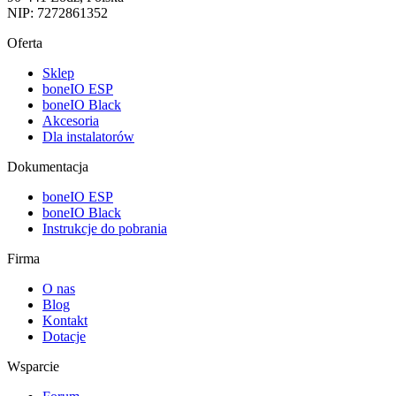
NIP: 7272861352
Oferta
Sklep
boneIO ESP
boneIO Black
Akcesoria
Dla instalatorów
Dokumentacja
boneIO ESP
boneIO Black
Instrukcje do pobrania
Firma
O nas
Blog
Kontakt
Dotacje
Wsparcie