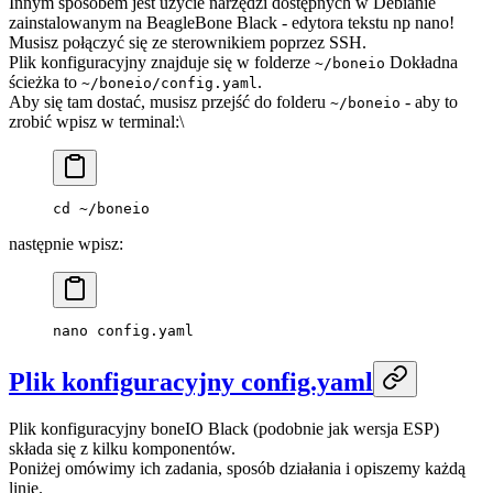
Innym sposobem jest użycie narzędzi dostępnych w Debianie
zainstalowanym na BeagleBone Black - edytora tekstu np nano!
Musisz połączyć się ze sterownikiem poprzez SSH.
Plik konfiguracyjny znajduje się w folderze
Dokładna
~/boneio
ścieżka to
.
~/boneio/config.yaml
Aby się tam dostać, musisz przejść do folderu
- aby to
~/boneio
zrobić wpisz w terminal:\
cd
 ~/boneio
następnie wpisz:
nano
 config.yaml
Plik konfiguracyjny config.yaml
Plik konfiguracyjny boneIO Black (podobnie jak wersja ESP)
składa się z kilku komponentów.
Poniżej omówimy ich zadania, sposób działania i opiszemy każdą
linię.