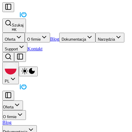
Szukaj
⌘
K
Blog
Oferta
O firmie
Dokumentacja
Narzędzia
Kontakt
Support
PL
Oferta
O firmie
Blog
Dokumentacja