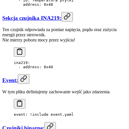
  - 
id
: 
Temperatura płytki
    address
: 
0x48
Sekcja czujnika INA219:
Ten czujnik odpowiada za pomiar napięcia, prądu oraz zużycia
energii przez sterownik.
Nie mierzy poboru mocy przez wyjścia!
ina219
: 
  - 
address
: 
0x40
Event:
W tym pliku definiujemy zachowanie wejść jako zdarzenia.
event
: 
!include
 event.yaml
Czujniki binarne: