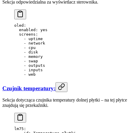
Sekcja odpowiedzialna za wyświetlacz sterownika.
oled
:
  enabled
: 
yes
  screens
:
    - 
uptime
    - 
network
    - 
cpu
    - 
disk
    - 
memory
    - 
swap
    - 
outputs
    - 
inputs
    - 
web
Czujnik temperatury:
Sekcja dotycząca czujnika temperatury dolnej płytki – na tej płytce
znajdują się przekaźniki.
lm75
: