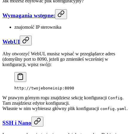
Jak możesz edytować plik konfiguracyjny?
Wymagania wstępne:
znajomość IP sterownika
WebUI
Aby otworzyć WebUI, musisz wpisać w przeglądarce adres
(domyślny port to 8090, jeżeli go zmieniłeś wcześniej w
konfiguracji, wpisz swój):
http://twojeboneioip:8090
W prawym górnym rogu znajdziesz sekcję konfiguracji
.
Config
Tam znajdziesz edytor konfiguracji.
Własnie w nim wybierasz główny plik konfiguracji
.
config.yaml
SSH i Nano