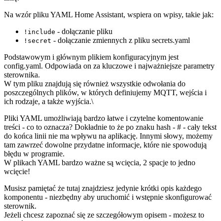
Na wzór pliku YAML Home Assistant, wspiera on wpisy, takie jak:
- dołączanie pliku
!include
- dołączanie zmiennych z pliku secrets.yaml
!secret
Podstawowym i głównym plikiem konfiguracyjnym jest
config.yaml. Odpowiada on za kluczowe i najważniejsze parametry
sterownika.
W tym pliku znajdują się również wszystkie odwołania do
poszczególnych plików, w których definiujemy MQTT, wejścia i
ich rodzaje, a także wyjścia.\
Pliki YAML umożliwiają bardzo łatwe i czytelne komentowanie
treści - co to oznacza? Dokładnie to że po znaku hash - # - cały tekst
do końca linii nie ma wpływu na aplikację. Innymi słowy, możemy
tam zawrzeć dowolne przydatne informacje, które nie spowodują
błędu w programie.
W plikach YAML bardzo ważne są wcięcia, 2 spacje to jedno
wcięcie!
Musisz pamiętać że tutaj znajdziesz jedynie krótki opis każdego
komponentu - niezbędny aby uruchomić i wstępnie skonfigurować
sterownik.
Jeżeli chcesz zapoznać się ze szczegółowym opisem - możesz to