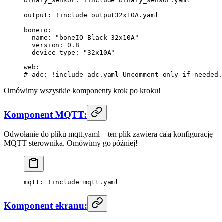
binary_sensor
: 
!include
 binary_sensor.yaml
output
: 
!include
 output32x10A.yaml
boneio
:
  name
: 
"boneIO Black 32x10A"
  version
: 
0.8
  device_type
: 
"32x10A"
web
:
# adc: !include adc.yaml Uncomment only if needed.
Omówimy wszystkie komponenty krok po kroku!
Komponent MQTT:
Odwołanie do pliku mqtt.yaml – ten plik zawiera całą konfigurację
MQTT sterownika. Omówimy go później!
mqtt
: 
!include
 mqtt.yaml
Komponent ekranu: