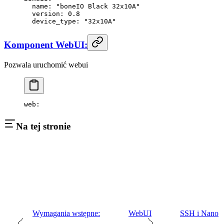
  name
: 
"boneIO Black 32x10A"
  version
: 
0.8
  device_type
: 
"32x10A"
Komponent WebUI:
Pozwala uruchomić webui
web
: 
Na tej stronie
Wymagania wstępne:
WebUI
SSH i Nano