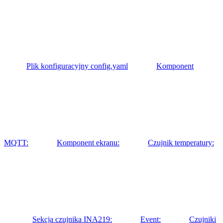
Plik konfiguracyjny config.yaml
Komponent
MQTT:
Komponent ekranu:
Czujnik temperatury:
Sekcja czujnika INA219:
Event:
Czujniki