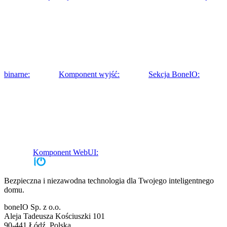
binarne:
Komponent wyjść:
Sekcja BoneIO:
Komponent WebUI:
Bezpieczna i niezawodna technologia dla Twojego inteligentnego
domu.
boneIO Sp. z o.o.
Aleja Tadeusza Kościuszki 101
90-441 Łódź, Polska