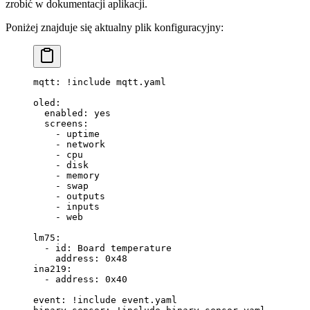
zrobić w dokumentacji aplikacji.
Poniżej znajduje się aktualny plik konfiguracyjny:
mqtt
: 
!include
 mqtt.yaml
oled
:
  enabled
: 
yes
  screens
:
    - 
uptime
    - 
network
    - 
cpu
    - 
disk
    - 
memory
    - 
swap
    - 
outputs
    - 
inputs
    - 
web
lm75
:
  - 
id
: 
Board temperature
    address
: 
0x48
ina219
:
  - 
address
: 
0x40
event
: 
!include
 event.yaml