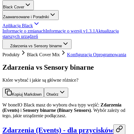
Black Cover
Zaawansowane i Poradniki
Aplikacja Black
Informacje o zmianach
Informacje o wersji v1.3.1
Aktualizacja
starszych urządzeń
Zdarzenia vs Sensory binarne
Produkty
Black Cover Mix
Konfiguracja Oprogramowania
Zdarzenia vs Sensory binarne
Które wybrać i jakie są główne różnice?
Kopiuj Markdown
Otwórz
W boneIO Black masz do wyboru dwa typy wejść:
Zdarzenia
(Events)
i
Sensory binarne (Binary Sensors)
. Wybór zależy od
tego, jakie urządzenie podłączasz.
Zdarzenia (Events) - dla przycisków