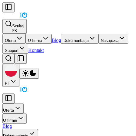
Szukaj
⌘
K
Blog
Oferta
O firmie
Dokumentacja
Narzędzia
Kontakt
Support
PL
Oferta
O firmie
Blog
Dokumentacja