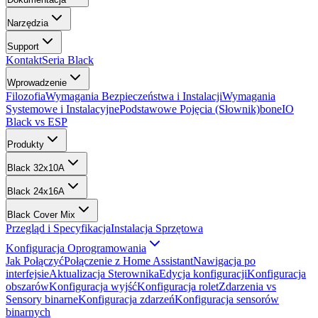
Narzędzia
Support
Kontakt
Seria Black
Wprowadzenie
Filozofia
Wymagania Bezpieczeństwa i Instalacji
Wymagania
Systemowe i Instalacyjne
Podstawowe Pojęcia (Słownik)
boneIO
Black vs ESP
Produkty
Black 32x10A
Black 24x16A
Black Cover Mix
Przegląd i Specyfikacja
Instalacja Sprzętowa
Konfiguracja Oprogramowania
Jak Połączyć
Połączenie z Home Assistant
Nawigacja po
interfejsie
Aktualizacja Sterownika
Edycja konfiguracji
Konfiguracja
obszarów
Konfiguracja wyjść
Konfiguracja rolet
Zdarzenia vs
Sensory binarne
Konfiguracja zdarzeń
Konfiguracja sensorów
binarnych