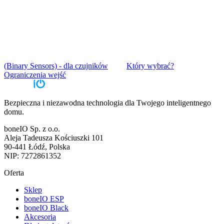
(Binary Sensors) - dla czujników
Który wybrać?
Ograniczenia wejść
Bezpieczna i niezawodna technologia dla Twojego inteligentnego
domu.
boneIO Sp. z o.o.
Aleja Tadeusza Kościuszki 101
90-441 Łódź, Polska
NIP: 7272861352
Oferta
Sklep
boneIO ESP
boneIO Black
Akcesoria